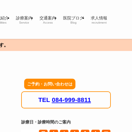
院紹介
診療案内
交通案内
医院ブログ
求人情報
lities
Service
Access
Blog
recruitment
ご予約・お問い合わせは
TEL
084-999-8811
診療日・診療時間のご案内