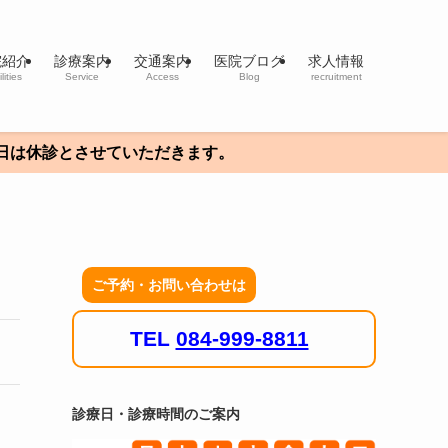
院紹介
診療案内
交通案内
医院ブログ
求人情報
lities
Service
Access
Blog
recruitment
は休診とさせていただきます。
ご予約・お問い合わせは
TEL
084-999-8811
診療日・診療時間のご案内